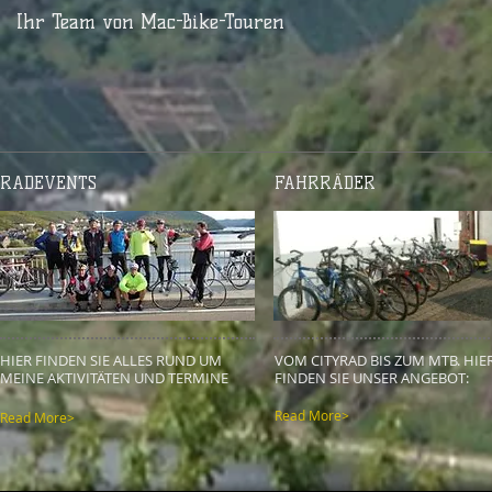
Ihr Team von Mac-Bike-Touren
RADEVENTS
FAHRRÄDER
HIER FINDEN SIE ALLES RUND UM
VOM CITYRAD BIS ZUM MTB. HIE
MEINE AKTIVITÄTEN UND TERMINE
FINDEN SIE UNSER ANGEBOT:
Read More>
Read More>